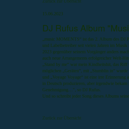
Zurück zur Übersicht
15.06.2023
DJ Rufus Album "Mus
„music MOMENTS“ ist das 2. Album des DJ Pro
und Labelbetreiber seit vielen Jahren im Musik 
2023 gegenüber seinem Vorgänger anders macht,
auch neue Arrangements erfolgreicher Welt-Hits
„Stand by me“ war mein Kindheitshit, das Riff 
möglichen „Geräten“, mit „Stumblin in“ wurde 
und „Voyage Voyage“ ist eine irre Erinnerung an
in Deutsch produzieren, aber irgendwie bekam 
Genehmigung…", so DJ Rufus.
Und so schreibt jeder Song dieses Albums sein
Zurück zur Übersicht